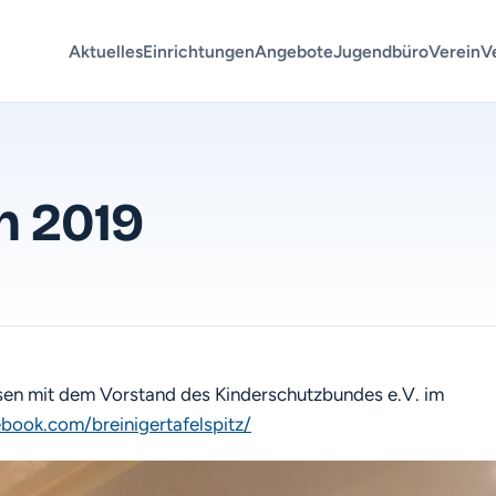
Aktuelles
Einrichtungen
Angebote
Jugendbüro
Verein
V
n 2019
en mit dem Vorstand des Kinderschutzbundes e.V. im
book.com/breinigertafelspitz/