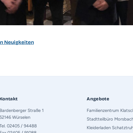
en Neuigkeiten
Kontakt
Angebote
Bardenberger Straße 1
Familienzentrum Klats
52146 Würselen
Stadtteilbüro Morsbac
Tel. 02405 / 94488
Kleiderladen Schatztru
Fax 02405 / 91088