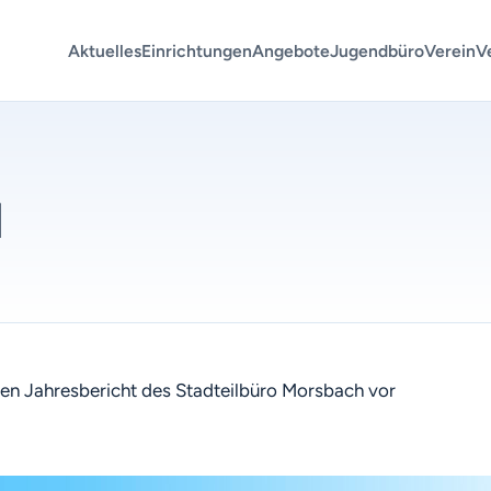
Aktuelles
Einrichtungen
Angebote
Jugendbüro
Verein
V
1
den Jahresbericht des Stadteilbüro Morsbach vor