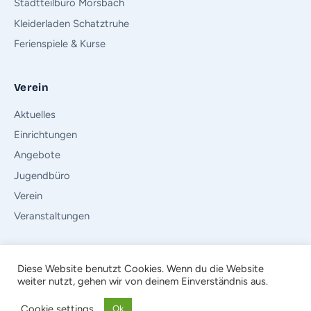
Stadtteilbüro Morsbach
Kleiderladen Schatztruhe
Ferienspiele & Kurse
Verein
Aktuelles
Einrichtungen
Angebote
Jugendbüro
Verein
Veranstaltungen
Diese Website benutzt Cookies. Wenn du die Website
weiter nutzt, gehen wir von deinem Einverständnis aus.
© 2026 Der Kinderschutzbund (DKSB) e.V. · Ortsverband Würselen
Impressum
·
Datenschutz
·
Rechtliche Hinweise
·
Bundesverband
·
Cookie settings
Ok
Landesverband NRW
·
Intern