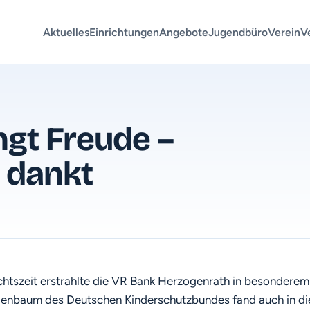
Aktuelles
Einrichtungen
Angebote
Jugendbüro
Verein
V
gt Freude –
 dankt
chtszeit erstrahlte die VR Bank Herzogenrath in besonderem
ndenbaum des Deutschen Kinderschutzbundes fand auch in d