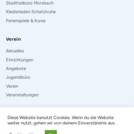
Stadtteilbüro Morsbach
Kleiderladen Schatztruhe
Ferienspiele & Kurse
Verein
Aktuelles
Einrichtungen
Angebote
Jugendbüro
Verein
Veranstaltungen
Diese Website benutzt Cookies. Wenn du die Website
weiter nutzt, gehen wir von deinem Einverständnis aus.
© 2026 Der Kinderschutzbund (DKSB) e.V. · Ortsverband Würselen
Impressum
·
Datenschutz
·
Rechtliche Hinweise
·
Bundesverband
·