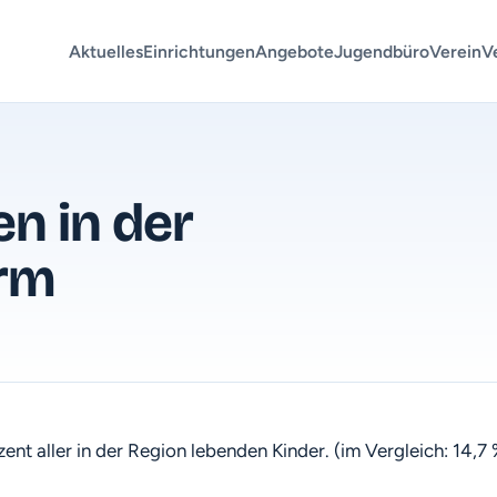
Aktuelles
Einrichtungen
Angebote
Jugendbüro
Verein
V
n in der
arm
zent aller in der Region lebenden Kinder. (im Vergleich: 14,7