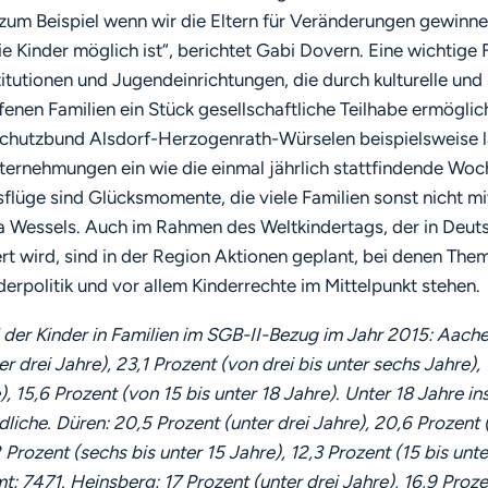
 zum Beispiel wenn wir die Eltern für Veränderungen gewinne
ie Kinder möglich ist“, berichtet Gabi Dovern. Eine wichtige
titutionen und Jugendeinrichtungen, die durch kulturelle un
enen Familien ein Stück gesellschaftliche Teilhabe ermöglic
chutzbund Alsdorf-Herzogenrath-Würselen beispielsweise l
ternehmungen ein wie die einmal jährlich stattfindende Woc
üge sind Glücksmomente, die viele Familien sonst nicht mit
la Wessels. Auch im Rahmen des Weltkindertags, der in Deut
t wird, sind in der Region Aktionen geplant, bei denen The
derpolitik und vor allem Kinderrechte im Mittelpunkt stehen.
 der Kinder in Familien im SGB-II-Bezug im Jahr 2015: Aache
r drei Jahre), 23,1 Prozent (von drei bis unter sechs Jahre),
), 15,6 Prozent (von 15 bis unter 18 Jahre). Unter 18 Jahre i
liche. Düren: 20,5 Prozent (unter drei Jahre), 20,6 Prozent (
 Prozent (sechs bis unter 15 Jahre), 12,3 Prozent (15 bis unte
: 7471. Heinsberg: 17 Prozent (unter drei Jahre), 16,9 Prozen