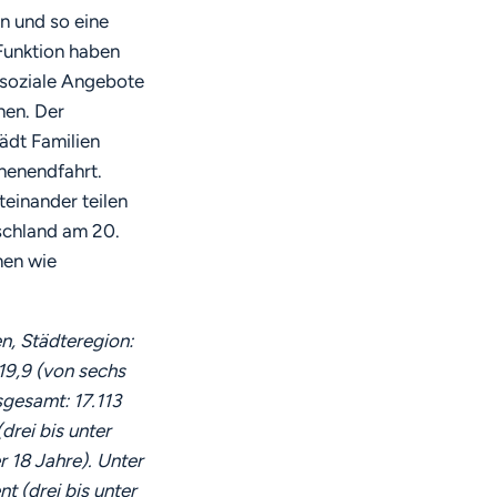
n und so eine
 Funktion haben
d soziale Angebote
hen. Der
ädt Familien
henendfahrt.
einander teilen
schland am 20.
men wie
n, Städteregion:
 19,9 (von sechs
nsgesamt: 17.113
drei bis unter
r 18 Jahre). Unter
t (drei bis unter