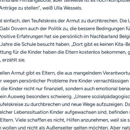
nträge zu stellen“, weiß Ulla Wessels.
t einfach, den Teufelskreis der Armut zu durchbrechen. Die
Gabi Dovern auch der Politik zu, die bessere Bedingungen fü
Positive Erfahrungen hat sie persönlich im Nachbarland Bel
e Jahre die Schule besucht haben. „Dort gibt es keinen Kita-B
ttung für die Kinder haben die Eltern kostenlos bekommen, 
 erzählt sie.
ellen Armut gibt es Eltern, die aus mangelndem Verantwort
r wegen persönlicher Probleme ihre Kinder vernachlässigen
 die Kinder nicht nur finanziell, sondern auch emotional benac
t ein Ausweg besonders schwierig. „Unsere sozialpädagogisc
Teufelskreise zu durchbrechen und neue Wege aufzuzeigen. Da
welcher Lebenssituation Kinder aufgewachsen sind, befinden s
 Eltern. Viele schaffen es nicht, Hilfen anzunehmen, weil sie s
 wollen und nicht als Außenseiter gelten möchten. Aber nat