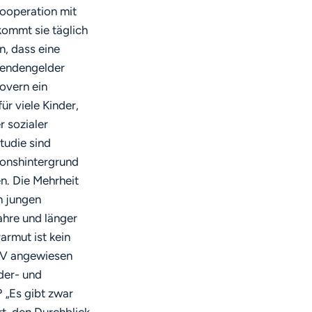
Kooperation mit
kommt sie täglich
n, dass eine
pendengelder
overn ein
ür viele Kinder,
r sozialer
tudie sind
tionshintergrund
n. Die Mehrheit
n jungen
ahre und länger
armut ist kein
 IV angewiesen
rder- und
„Es gibt zwar
rt, den Durchblick