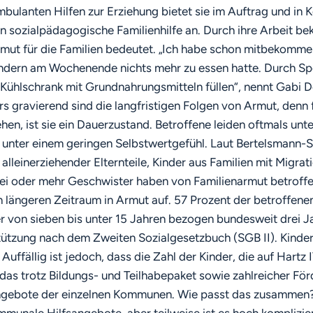
ambulanten Hilfen zur Erziehung bietet sie im Auftrag und in 
sozialpädagogische Familienhilfe an. Durch ihre Arbeit be
mut für die Familien bedeutet. „Ich habe schon mitbekomme
Kindern am Wochenende nichts mehr zu essen hatte. Durch S
 Kühlschrank mit Grundnahrungsmitteln füllen“, nennt Gabi D
rs gravierend sind die langfristigen Folgen von Armut, denn f
hen, ist sie ein Dauerzustand. Betroffene leiden oftmals unte
unter einem geringen Selbstwertgefühl. Laut Bertelsmann-S
alleinerziehender Elternteile, Kinder aus Familien mit Migra
rei oder mehr Geschwister haben von Familienarmut betroffe
 längeren Zeitraum in Armut auf. 57 Prozent der betroffene
 von sieben bis unter 15 Jahren bezogen bundesweit drei J
tützung nach dem Zweiten Sozialgesetzbuch (SGB II). Kinder
uffällig ist jedoch, dass die Zahl der Kinder, die auf Hartz
d das trotz Bildungs- und Teilhabepaket sowie zahlreicher Fö
gebote der einzelnen Kommunen. Wie passt das zusammen? 
mmunale Hilfsangebote, aber teilweise ist es hoch komplizie