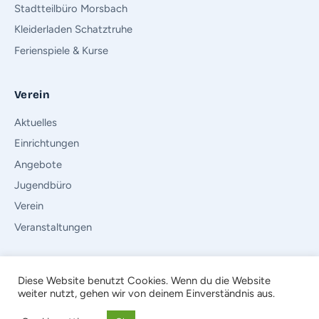
Stadtteilbüro Morsbach
Kleiderladen Schatztruhe
Ferienspiele & Kurse
Verein
Aktuelles
Einrichtungen
Angebote
Jugendbüro
Verein
Veranstaltungen
Diese Website benutzt Cookies. Wenn du die Website
weiter nutzt, gehen wir von deinem Einverständnis aus.
© 2026 Der Kinderschutzbund (DKSB) e.V. · Ortsverband Würselen
Impressum
·
Datenschutz
·
Rechtliche Hinweise
·
Bundesverband
·